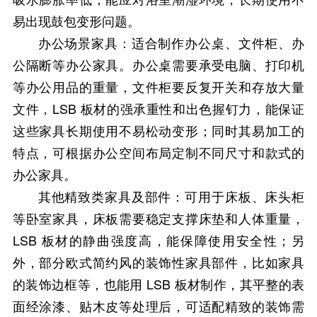
易出现鼓包变形问题。
办公场景家具：适合制作办公桌、文件柜、办
公隔断等办公家具。办公桌需要承受电脑、打印机
等办公用品的重量，文件柜要反复开关和存放大量
文件，LSB 板材的强承重性和出色握钉力，能保证
这些家具长期使用不易松动变形；同时其易加工的
特点，可根据办公空间布局定制不同尺寸和款式的
办公家具。
其他精致类家具及部件：可用于床板、床头柜
等卧室家具，床板需要稳定支撑床垫和人体重量，
LSB 板材的静曲强度高，能保障使用安全性；另
外，部分欧式简约风的装饰性家具部件，比如家具
的装饰边框等，也能用 LSB 板材制作，其平整的表
面经涂漆、贴木皮等处理后，可适配精致的装饰需