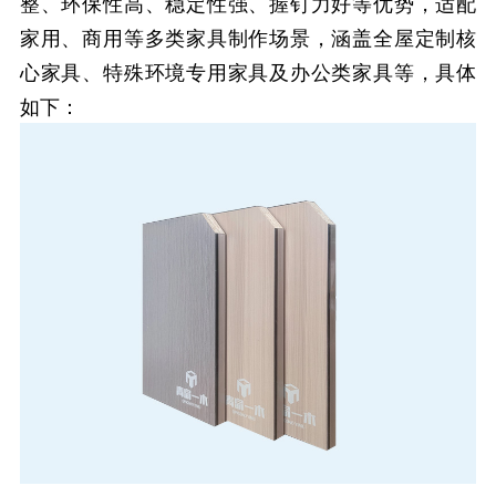
整、环保性高、稳定性强、握钉力好等优势，适配
家用、商用等多类家具制作场景，涵盖全屋定制核
心家具、特殊环境专用家具及办公类家具等，具体
如下：