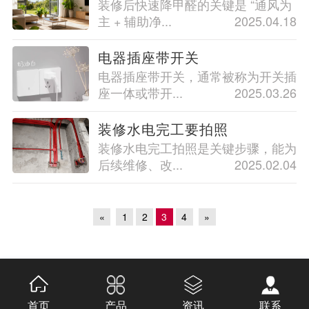
装修后快速降甲醛的关键是 “通风为
主 + 辅助净...
2025.04.18
电器插座带开关
电器插座带开关，通常被称为开关插
座一体或带开...
2025.03.26
装修水电完工要拍照
装修水电完工拍照是关键步骤，能为
后续维修、改...
2025.02.04
«
1
2
3
4
»
首页
产品
资讯
联系