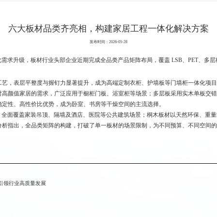
六大板材品类齐亮相，构建家居工程一体化解决方案
发布时间：2026-05-28
需求升级，板材行业头部企业近期完成全品类产品矩阵布局，覆盖 LSB、PET、多
。
构工艺，表层平整度与握钉力显著提升，成为高端定制衣柜、护墙板等门墙柜一体化项目
对高颜值家居的需求，广泛应用于橱柜门板、浴室柜等场景；多层板采用实木单板交错
稳定性、高性价比优势，成为卧室、书房等干燥空间的主流选择。
，全面覆盖家装吊顶、隔墙及酒店、医院等公共建筑场景；桐木板材以天然环保、重量
分析指出，全品类矩阵的构建，打破了单一板材的场景限制，为不同预算、不同空间的
引领行业高质量发展